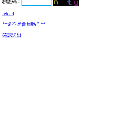
驗證碼︰
reload
**還不是會員嗎﹖**
確認送出