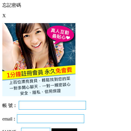
忘記密碼
X
帳 號︰
email︰