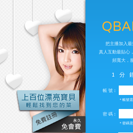
QBA
把主播加入最
真人互動最貼心
頻寬大，
1分
帳 號︰
＊帳號需
密 碼︰
＊密碼需