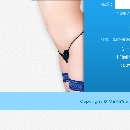
確認︰
＊請輸入
＊點擊「免費註冊GO
安全
申請帳
10
Copyright © QBABY真人