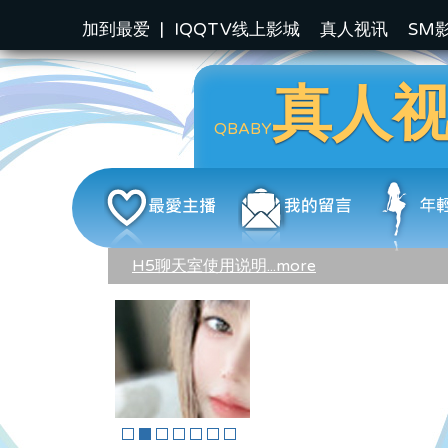
加到最爱
|
IQQTV线上影城
真人视讯
SM
真人
QBABY
H5聊天室使用说明...more