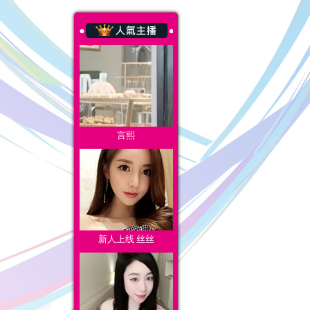
言熙
新人上线 丝丝