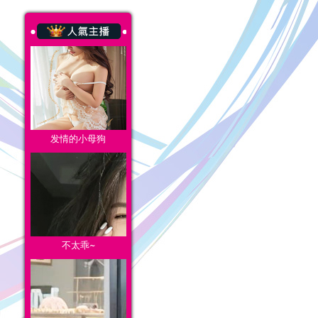
发情的小母狗
不太乖~