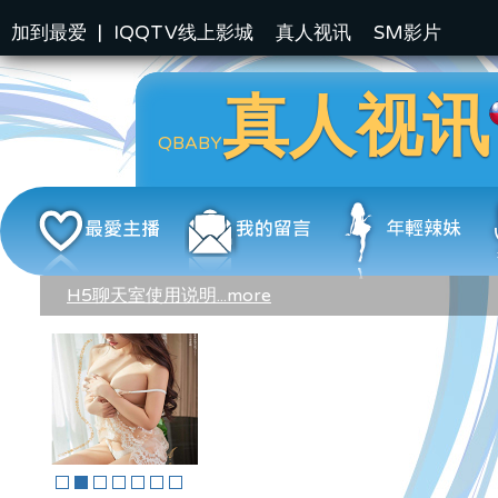
加到最爱
|
IQQTV线上影城
真人视讯
SM影片
真人视讯
QBABY
H5聊天室使用说明...more