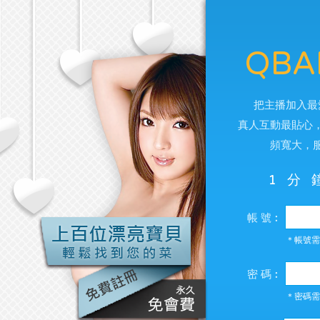
QBA
把主播加入最
真人互動最貼心
頻寬大，
1分
帳 號︰
＊帳號需
密 碼︰
＊密碼需