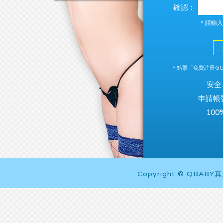
確認︰
＊請輸入
＊點擊「免費註冊GO
安全
申請帳
10
Copyright © QBABY真人