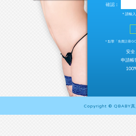
確認︰
＊請輸入
＊點擊「免費註冊GO
安全
申請帳
10
Copyright © QBABY真人