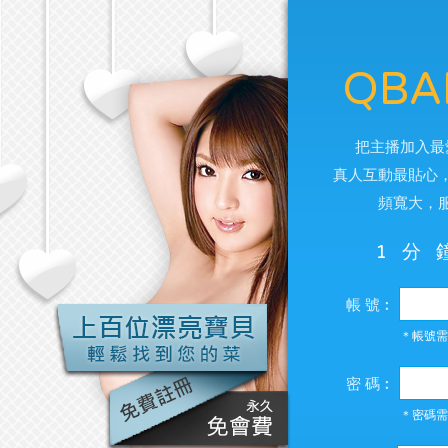
QBA
把主播加入最
真人互動最貼心
頻寬大，
1分
帳 號︰
＊帳號需
密 碼︰
＊密碼需