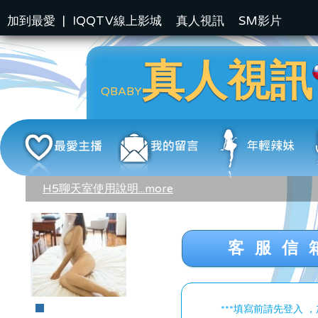
加到最愛
|
IQQTV線上影城
真人視訊
SM影片
真人視訊
QBABY
H5聊天室使用說明...more
客服信
***填寫前請先登入