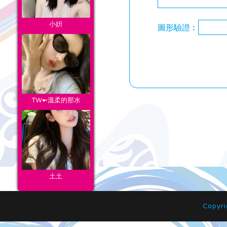
小姸
圖形驗證︰
TW➼溫柔的那水
土土
Copyr