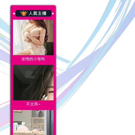
发情的小母狗
不太乖~