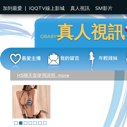
加到最愛
|
IQQTV線上影城
真人視訊
SM影片
真人視訊
QBABY
H5聊天室使用說明...more