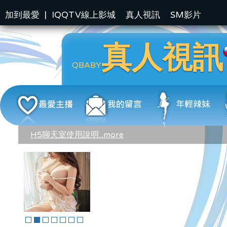
加到最愛
|
IQQTV線上影城
真人視訊
SM影片
真人視訊
QBABY
H5聊天室使用說明...more