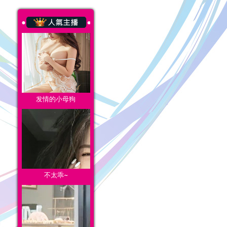
发情的小母狗
不太乖~