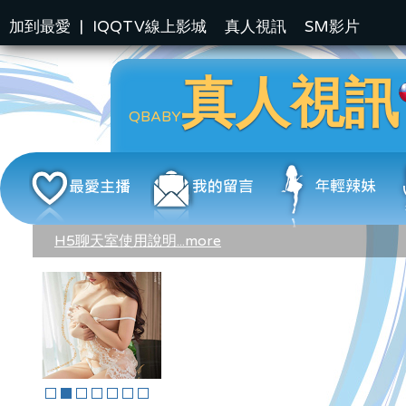
加到最愛
|
IQQTV線上影城
真人視訊
SM影片
真人視訊
QBABY
H5聊天室使用說明...more