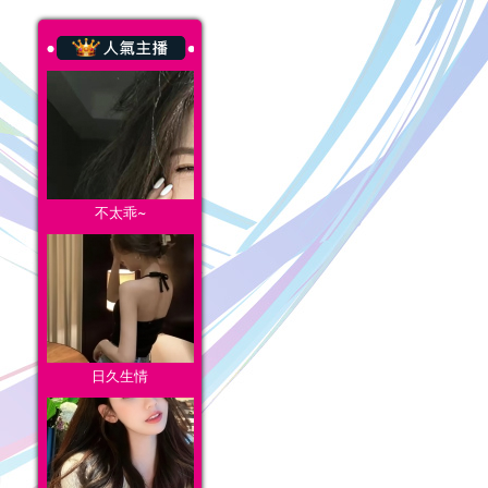
不太乖~
日久生情