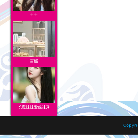
土土
言熙
长腿妹妹爱丝袜秀
Copyr