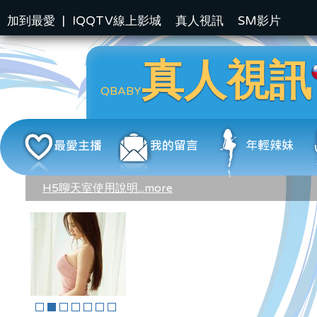
加到最愛
|
IQQTV線上影城
真人視訊
SM影片
真人視訊
QBABY
H5聊天室使用說明...more