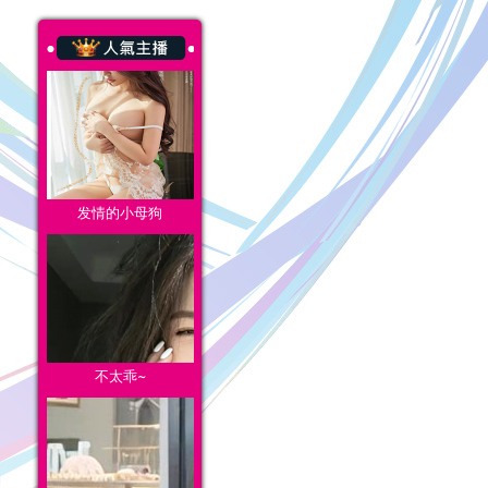
发情的小母狗
不太乖~