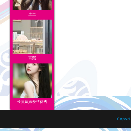
土土
言熙
长腿妹妹爱丝袜秀
Copyr