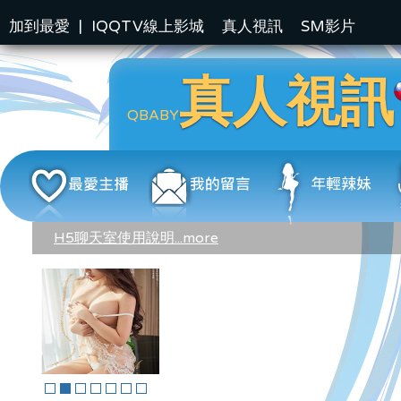
加到最愛
|
IQQTV線上影城
真人視訊
SM影片
真人視訊
QBABY
H5聊天室使用說明...more