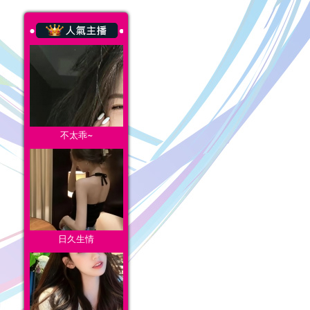
不太乖~
日久生情