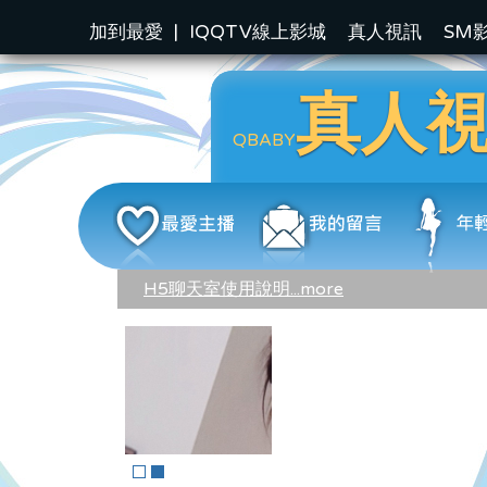
加到最愛
|
IQQTV線上影城
真人視訊
SM
真人
QBABY
H5聊天室使用說明...more