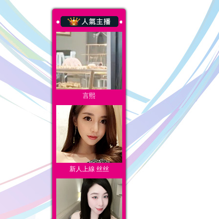
言熙
新人上線 丝丝