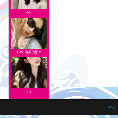
小姸
TW➼溫柔的那水
土土
Copyr