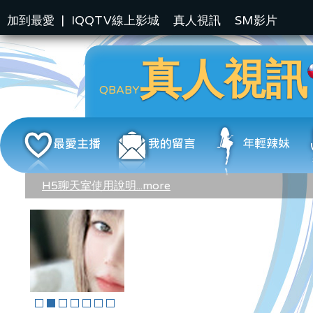
加到最愛
|
IQQTV線上影城
真人視訊
SM影片
真人視訊
QBABY
H5聊天室使用說明...more