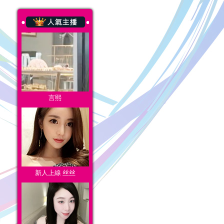
言熙
新人上線 丝丝